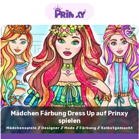
Mädchen Färbung Dress Up auf Prinxy
spielen
Mädchenspiele
Designer
Mode
Färbung
Selbstgemacht