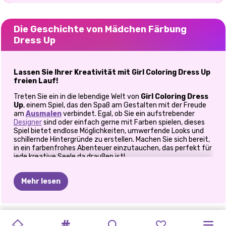
Die Geschichte von Mädchen Färbung
Dress Up
Lassen Sie Ihrer Kreativität mit Girl Coloring Dress Up
freien Lauf!
Treten Sie ein in die lebendige Welt von
Girl Coloring Dress
Up
, einem Spiel, das den Spaß am Gestalten mit der Freude
am
Ausmalen
verbindet. Egal, ob Sie ein aufstrebender
Designer
sind oder einfach gerne mit Farben spielen, dieses
Spiel bietet endlose Möglichkeiten, umwerfende Looks und
schillernde Hintergründe zu erstellen. Machen Sie sich bereit,
in ein farbenfrohes Abenteuer einzutauchen, das perfekt für
jede kreative Seele da draußen ist!
Gestalten Sie Ihr Traum-Malbuch
Mehr lesen
Wollten Sie schon immer Ihre eigenen Malvorlagen gestalten?
Jetzt können Sie das! In
Girl Coloring Dress Up
können Sie
Puppen anziehen, Kleider ausmalen und Hintergründe
individuell gestalten, um das perfekte Meisterwerk zu
COOLE
MAKE-UP-
BFFS
TIKTOK
PRINXY
ABSCHLUSS-
MIRUNAS
DOWNTOWN
PRINZESSIN
BÖSEWICHT
PRINZESSINNEN-
PRINZESSIN
schaffen. Wählen Sie aus einer Reihe lebendiger Farben,