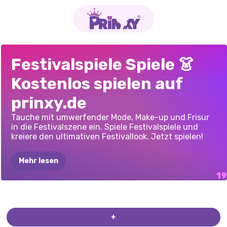
LOVIE
CHICS
BFFS
WINTER
MAKE-UP
FÜR
MODE
FÜR
TWINCHELLA-
FESTIVAL-PARTY-
PRINZESSIN
PRINCESS
CIRCUS
PROMI
BFFS
PRINZESSINNEN:
PRINZESSINNEN-
CURLYS
BOHO
Festivalspiele Spiele 👗
CHALLENGE
VAN
COSPLAY-SAISON
COACHELLA
KIRSCHBLÜTENFEST-
COSMOFEST
FESTIVALSTIMMUNG
SOMMERFESTE
REDHEADS
GETAWAY
COACHELLA-
BOHO
VS
EDGY
VERTRÄUMTER
SOMMERFEST
LOOK
SPASS
Kostenlos spielen auf
FESTIVAL
ROCKSHOW
SOMMER
BESTIES
prinxy.de
Tauche mit umwerfender Mode, Make-up und Frisur
in die Festivalszene ein. Spiele Festivalspiele und
kreiere den ultimativen Festivallook. Jetzt spielen!
Mehr lesen
PRINZESSINNEN
PUNK
ROCK
CUTEZEE
UND
PROMI-WEG
ZUM
PRINZESSIN
BEIM
FESTIVAL
MODE
FESTIVAL
GOLDIE
FESTIVAL
COACHELLA-
FESTIVAL
+
QUEENS
FESTIVAL-