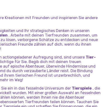
Ihre Kreationen mit Freunden und inspirieren Sie andere
higkeiten und Ihr strategisches Denken in unseren
elen
. Arbeite mit deinen Tierfreunden zusammen, um
n zu lösen, verborgene Schätze zu entdecken und neue
 tierischen Freunde zählen auf dich, wenn du ihnen
!
h actiongeladener Aufregung sind, sind unsere
Tier-
ichtige für Sie. Begib dich mit deinen treuen
te auf epische Abenteuer, überwinde Hindernisse und
nd du durch verzauberte Länder reist. Die Bindung
 ihrem tierischen Freund ist unzerbrechlich, und
 mehr im Weg!
Sie ein in das fesselnde Universum der
Tierspiele
, die
wickelt wurden. Mit einer großen Auswahl an fesselnden
wählen können, werden Ihnen nie die Abenteuer
 liebenswerten Tierfreunden teilen können. Tauchen Sie
r Tierspiele ein und schaffen Sie Erinnerungen, die ein