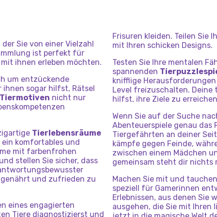
Frisuren kleiden. Teilen Sie 
n der Sie von einer Vielzahl
mit Ihren schicken Designs.
ammlung ist perfekt für
r mit ihnen erleben möchten.
Testen Sie Ihre mentalen Fä
spannenden
Tierpuzzlespi
ich um entzückende
knifflige Herausforderunge
 ihnen sogar hilfst, Rätsel
Level freizuschalten. Deine
 Tiermotiven
nicht nur
hilfst, ihre Ziele zu erreichen
Lebenskompetenzen
Wenn Sie auf der Suche nac
Abenteuerspiele genau das R
zigartige
Tierlebensräume
Tiergefährten an deiner Sei
e ein komfortables und
kämpfe gegen Feinde, währe
ume mit farbenfrohen
zwischen einem Mädchen und
nd stellen Sie sicher, dass
gemeinsam steht dir nichts
erantwortungsbewusster
hlgenährt und zufrieden zu
Machen Sie mit und tauchen 
speziell für Gamerinnen ent
Erlebnissen, aus denen Sie 
en eines engagierten
ausgehen, die Sie mit Ihren
ten Tiere diagnostizierst und
jetzt in die magische Welt de