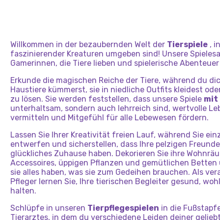
Willkommen in der bezaubernden Welt der
Tierspiele
, i
faszinierender Kreaturen umgeben sind! Unsere Spieles
Gamerinnen, die Tiere lieben und spielerische Abenteue
Erkunde die magischen Reiche der Tiere, während du d
Haustiere kümmerst, sie in niedliche Outfits kleidest oder
zu lösen. Sie werden feststellen, dass unsere Spiele
mit
unterhaltsam, sondern auch lehrreich sind, wertvolle 
vermitteln und Mitgefühl für alle Lebewesen fördern.
Lassen Sie Ihrer Kreativität freien Lauf, während Sie ein
entwerfen und sicherstellen, dass Ihre pelzigen Freund
glückliches Zuhause haben. Dekorieren Sie ihre Wohnrä
Accessoires, üppigen Pflanzen und gemütlichen Betten u
sie alles haben, was sie zum Gedeihen brauchen. Als v
Pfleger lernen Sie, Ihre tierischen Begleiter gesund, wo
halten.
Schlüpfe in unseren
Tierpflegespielen
in die Fußstapf
Tierarztes, in dem du verschiedene Leiden deiner gelieb