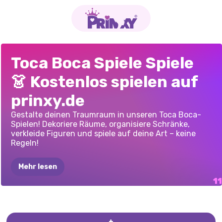
TOCA
LIFE
–
TOCA
WORLD:
TOCA
WORLD:
TOCA
WORLD:
TOCO
TEENS
TOCA
BOCA
TOCA
LIFE
TOCA
WORLD
TOCA
BOCA
TB-WELT
TOCA
BOCA
-
Toca Boca Spiele Spiele
VERKLEIDEN
FÜR
SUPERSTAR'S
BEKLEIDUNG
RESTAURANT
HALLOWEEN-
HALLOWEEN
HOME:
HOCHZEIT
ONLINE
FANCY
TIKTOKER
ALLES
PARTY
👗 Kostenlos spielen auf
MÄDCHEN
MANSION
FREIGESCHALTET
prinxy.de
Gestalte deinen Traumraum in unseren Toca Boca-
Spielen! Dekoriere Räume, organisiere Schränke,
verkleide Figuren und spiele auf deine Art – keine
Regeln!
Mehr lesen
+