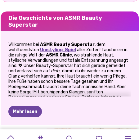
Die Geschichte von ASMR Beauty
Superstar
Willkommen bei
ASMR Beauty Superstar
, dem
wohltuendsten
Umstyling-Spiel
aller Zeiten! Tauche ein in
die ruhige Welt der
ASMR Clinic
, wo strahlende Haut,
stylische Verwandlungen und totale Entspannung angesagt
sind. 💖 Unser Beauty-Superstar hat sich gerade gemeldet
und verlässt sich auf
dich,
damit du ihr wieder zu neuem
Glanz verhelfen kannst. Ihre Haut braucht ein wenig Pflege,
ihre Füße haben schon bessere Tage gesehen und ihr
Modegeschmack braucht deine fachmännische Hand. Aber
keine Sorge! Mit beruhigenden Klängen, sanften
Behandlungen und endlosen Styling-Optionen bringst du
deine Selbstpflege auf die nächste Stufe.
Mehr lesen
✨ Wie ist die Stimmung?
ASMR Beauty Superstar
kombiniert beruhigende
Klinikerlebnisse mit glamourösem Fashion-Gameplay.
MUKBANG-
LABUBU
ASMR
ASMR
ASMR
SKINFLUENCER
EXTREMES
TIKTOK-
ELLIE
EXTREMES
VILLAINS
Perfekt für Fans entspannender ASMR-Videos, Spa-Spiele