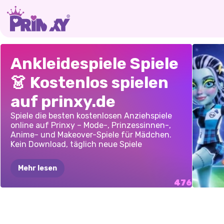
BESTE
K-POP-STAR:
ANZI
INK
SHOP
COTT
Ankleidespiele Spiele
AVAT
FREUNDINNEN-
VERKLEIDEN
DRESS
&
ERST
SOMMERSTYLE
👗 Kostenlos spielen
TATTOO
BEI
auf prinxy.de
GAMES
HITZEWELLE
Spiele die besten kostenlosen Anziehspiele
online auf Prinxy – Mode-, Prinzessinnen-,
Anime- und Makeover-Spiele für Mädchen.
Kein Download, täglich neue Spiele
Mehr lesen
MOON
BELIEBTE
NIEDLICHES
ENTW
SID
&
GINNY
ANZIEHSPIEL:
GEMÜ
BTS'
BLUSH
ST.
LEAG
MÄDCHEN
DER
ANZIEHSPIEL
MEINE
Y2K
GLAM
HIPSTER
INFLU
UNVERKENNBARER
FASHION
DAY-
LEBE