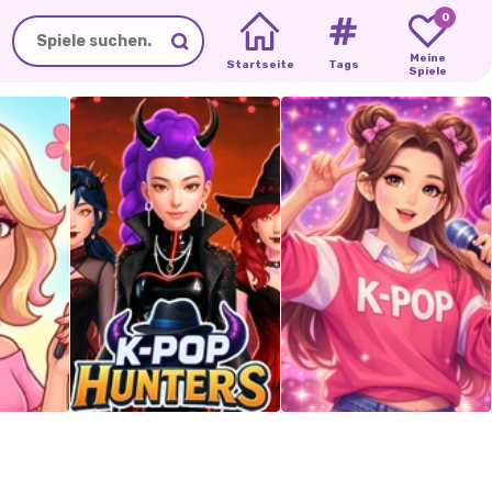
0
Meine
Startseite
Tags
Spiele
TRAUMHAFTES
KLEIDUNG
UND
LOLIROCKS
DE
HOCHZEITSKLEID
TANZ
ANZIEHSPIEL
EN-
TY
E
MMUNG
ES
K-POP-JÄGER
K-POP
IDOL
MEIN
TAGEBUCH
KTE
PONY
REICHES
VS.
-
REICHES
FREAKISH
IM
SCHOOL:
HAUSTIERSALON:
DER
CREATOR
–
ARMES
COLLEGE-
FASHION