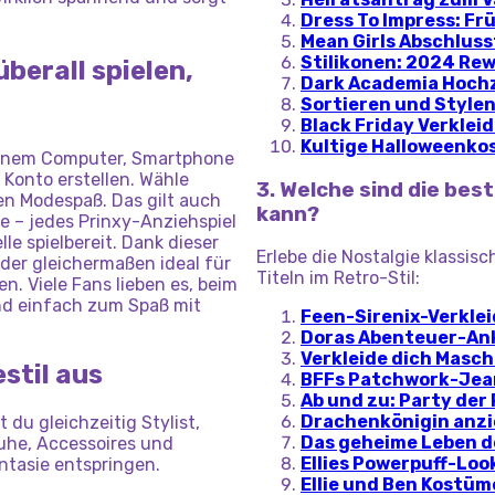
Dress To Impress: F
Mean Girls Abschlus
Stilikonen: 2024 Rew
überall spielen,
Dark Academia Hoch
Sortieren und Stylen
Black Friday Verkleid
Kultige Halloweenk
deinem Computer, Smartphone
n Konto erstellen. Wähle
3. Welche sind die best
gen Modespaß. Das gilt auch
kann?
 – jedes Prinxy-Anziehspiel
le spielbereit. Dank dieser
Erlebe die Nostalgie klassis
nder gleichermaßen ideal für
Titeln im Retro-Stil:
. Viele Fans lieben es, beim
und einfach zum Spaß mit
Feen-Sirenix-Verkle
Doras Abenteuer-Ank
Verkleide dich Masc
stil aus
BFFs Patchwork-Jea
Ab und zu: Party der
Drachenkönigin anz
du gleichzeitig Stylist,
Das geheime Leben d
huhe, Accessoires und
Ellies Powerpuff-Loo
antasie entspringen.
Ellie und Ben Kostü