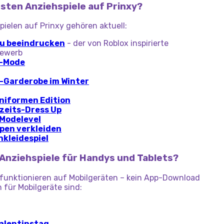
testen Anziehspiele auf Prinxy?
ielen auf Prinxy gehören aktuell:
 zu beeindrucken
- der von Roblox inspirierte
bewerb
r-Mode
e-Garderobe im Winter
Uniformen Edition
zeits-Dress Up
 Modelevel
pen verkleiden
nkleidespiel
 Anziehspiele für Handys und Tablets?
y funktionieren auf Mobilgeräten – kein App-Download
n für Mobilgeräte sind:
alentinstag