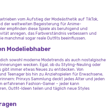
PÄRCHEN
DÄMONENSTIL
DRESS
UP
OBBY
PAPIERPUPPEN
N
ANZIEHSPIEL
MÄDCHEN:
ACADEMY
VERKLEIDET
ANZIEH-3D
–
N
FÜR
MÄDCHEN
VERKLEIDEN
SICH
CHIBI-PUPPEN
UND
getrieben vom Aufstieg der Modeästhetik auf TikTok,
d der weltweiten Begeisterung für Anime-
UMSTYLING
eler empfinden diese Spiele als beruhigend und
ativität anregen, das Farbverständnis verbessern und
e manchmal sogar reale Outfits beeinflussen.
den Modeliebhaber
 dich sowohl moderne Modetrends als auch nostalgische
erinnerungen wecken. Egal, ob du Styling-Neuling oder
es gibt immer etwas Neues zu entdecken. Von
nd Teenager bis hin zu Anziehspielen für Erwachsene,
 erinnern: Prinxys Sammlung deckt jedes Alter und jeden
um erfahrenen Fashion-Gamer – jeder kann
en, Outfit-Ideen teilen und täglich neue Styles
Fragen