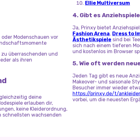
Ellie Multiversum
4. Gibt es Anziehspiel
Ja, Prinxy bietet Anziehspie
Fashion Arena
,
Dress to I
en oder Modenschauen vor
Ästhetikspiele
sind bei Te
reundschaftsmomente
sich nach einem tieferen Mod
und kostenlos im Browser spi
t zu überraschenden und
eder als ihren
5. Wie oft werden neu
Jeden Tag gibt es neue Anzie
nd
Makeover- und saisonale St
Besucher immer wieder etwa
https://prinxy.de/t/ankleide
gleichzeitig deine
vorbei, um die neuesten Er
odespiele erlauben dir,
ngen, keine Kleiderordnung,
am schnellsten wachsenden