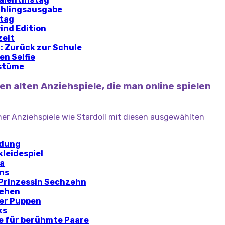
rühlingsausgabe
stag
ind Edition
zeit
: Zurück zur Schule
en Selfie
ostüme
en alten Anziehspiele, die man online spielen
cher Anziehspiele wie Stardoll mit diesen ausgewählten
idung
leidespiel
ha
ns
 Prinzessin Sechzehn
iehen
er Puppen
ks
me für berühmte Paare