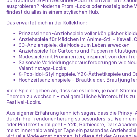
du traumhafte Prinzessinnen-Outfits entwerfen? Zaube
ausprobieren? Moderne Promi-Looks oder nostalgische Vi
findest du alles in einem stylischen Hub.
Das erwartet dich in der Kollektion:
Prinzessinnen-Anziehspiele voller königlicher Klei
Anziehspiele für Mädchen im Anime-Stil – Kawaii, C
3D-Anziehspiele, die Mode zum Leben erwecken
Anziehspiele für Cartoons und Puppen mit lustigen
Modespiele mit Prominenten, inspiriert von den Tr
Saisonale Verkleidungsherausforderungen wie Neuj
Valentinstags-Looks
K-Pop-Idol-Stylingspiele, Y2K-Ästhetikspiele und
Hochzeitsanziehspiele – Brautkleider, Brautjungfe
Viele Spieler geben an, dass sie es lieben, je nach Sti
Themen zu wechseln – mal gemütliche Winteroutfits zu 
Festival-Looks.
Aus eigener Erfahrung kann ich sagen, dass die Prinxy-A
durch ihre Trendorientierung so besonders ist. Wenn ei
oder Pinterest viral geht – Y2K, Barbiecore, Dark Academ
meist innerhalb weniger Tage ein passendes Anziehspiel vo
virtuelle Mode ernst nehmen, ist diese Art der Auswahl 