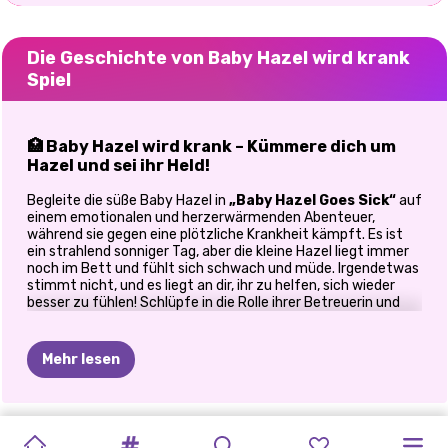
Die Geschichte von Baby Hazel wird krank
Spiel
🏥 Baby Hazel wird krank – Kümmere dich um
Hazel und sei ihr Held!
Begleite die süße Baby Hazel in
„Baby Hazel Goes Sick“
auf
einem emotionalen und herzerwärmenden Abenteuer,
während sie gegen eine plötzliche Krankheit kämpft. Es ist
ein strahlend sonniger Tag, aber die kleine Hazel liegt immer
noch im Bett und fühlt sich schwach und müde. Irgendetwas
stimmt nicht, und es liegt an dir, ihr zu helfen, sich wieder
besser zu fühlen! Schlüpfe in die Rolle ihrer Betreuerin und
Ärztin in diesem
interaktiven und unterhaltsamen Spiel
für Kinder
. Überwache Hazels Gesundheit, bring sie schnell
in die Klinik und überschütte sie mit Fürsorge und Liebe,
Mehr lesen
während sie untersucht und behandelt wird. Deine Mission?
Bring Hazels fröhliches Lächeln zurück!
🌡️ Spielfunktionen
TOCA
AVATAR
TB-WELT
LECKERE
LUSTIGES
ELLIE:
MIRUNAS
MIRUNAS
ÜBERRASCHUN
PRINZESSINNEN
MIRUNAS
DORAHS