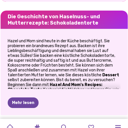
Die Geschichte von Haselnuss- und
Mutterrezepte: Schokoladentorte
Hazel und Mom sind heute in der Küche beschäftigt. Sie
probieren ein brandneues Rezept aus. Backen ist ihre
Lieblingsbeschäftigung und diesmal haben sie Lust auf
etwas Süßes! Sie backen eine köstliche Schokoladentorte,
die super reichhaltig und saftig ist und aus Buttercreme,
Kokoscreme oder Früchten besteht. Sie können sich dem
Spaß anschließen und zusammen mit Hazel von ihrer
talentierten Mutter lernen, wie Sie dieses köstliche
Dessert
selbst zubereiten können. Bist du bereit, es zu versuchen?
Beginnen Sie dann mit
Hazel And Mom's Recipes:
Chocolate Torte
Kochspiel für Mädchen und lernen Sie, wie
Sie dieses leckere Dessert selbst zubereiten!
Mehr lesen
Zuallererst müssen Sie und Hazel alle benötigten Zutaten
finden. Hazels Mutter hat die Liste mit allem, was sie braucht,
vorbereitet, also musst du nur alle Küchenschränke und den
Kühlschrank durchsuchen und sie alle finden. Kannst du sie
HASELNUSS-
HASELNUSS-
PRINZESSIN
HASELNUSS-
HALLO
KOCHEN
IN
CAKE-POP-
alle finden, bevor die Zeit abläuft? Wenn Sie alles vorbereitet
haben, können Sie mit dem Backen beginnen. Denken Sie