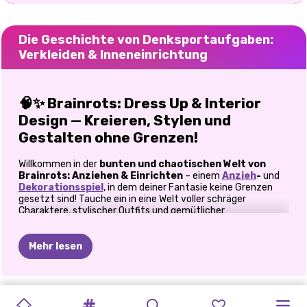
Die Geschichte von Denksportaufgaben:
Verkleiden & Inneneinrichtung
🧠✨
Brainrots: Dress Up & Interior
Design — Kreieren, Stylen und
Gestalten ohne Grenzen!
Willkommen in der
bunten und chaotischen Welt von
Brainrots: Anziehen & Einrichten
– einem
Anzieh
-
und
Dekorationsspiel
, in dem deiner Fantasie keine Grenzen
gesetzt sind! Tauche ein in eine Welt voller schräger
Charaktere, stylischer Outfits und gemütlicher
Einrichtungsherausforderungen. Egal, ob du dich für Mode
begeisterst, Inneneinrichtung liebst oder kreative Spiele wie
Toca Boca
magst – dieses lebendige Abenteuer wird dich
Mehr lesen
sofort in seinen Bann ziehen.
👗 Verkleide sechs urkomische Helden
DIE
WELT
AVATAR
TOCA
MUKBANG-
TOCA
LIFE
ERSTES
PUPPEN-
ITALIENISCHER
TOCA
AVATAR
TB-WELT
TOCA