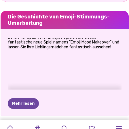
Die Geschichte von Emoji-Stimmungs-
Umarbeitung
Bereit für Spaß voller Emojis? Spielen Sie dieses
fantastische neue Spiel namens "Emoji Mood Makeover" und
lassen Sie Ihre Lieblingsmädchen fantastisch aussehen!
Mehr lesen
TIKTOK-
ELSA
UND
WAS
ICH
KARDASHIANS
HALLOWEEN
PRINZESSINNEN
POLYNESISCHE
PRINZESSINNEN
E-GIRL
PRINZESSINNEN-
HÖHLE
ZURÜCK
IN