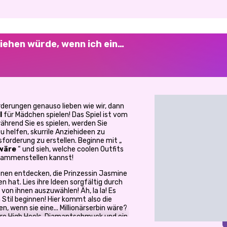
iehen würde, wenn ich ein…
erungen genauso lieben wie wir, dann
l
für Mädchen spielen! Das Spiel ist vom
während Sie es spielen, werden Sie
 helfen, skurrile Anziehideen zu
sforderung zu erstellen. Beginne mit „
 wäre
“ und sieh, welche coolen Outfits
usammenstellen kannst!
ionen entdecken, die Prinzessin Jasmine
 hat. Lies ihre Ideen sorgfältig durch
n von ihnen auszuwählen! Äh, la la! Es
n Stil beginnen! Hier kommt also die
n, wenn sie eine... Millionärserbin wäre?
teure High Heels, Diamantschmuck und ein
t, das ihr verrücktes, reiches