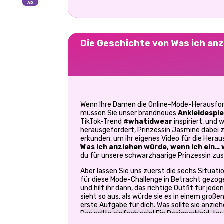
Die Geschichte von Was ich anz
Wenn Ihre Damen die Online-Mode-Herausford
müssen Sie unser brandneues
Ankleidespie
TikTok-Trend
#whatidwear
inspiriert, und 
herausgefordert, Prinzessin Jasmine dabei zu
erkunden, um ihr eigenes Video für die Herau
Was ich anziehen würde, wenn ich ein…
du für unsere schwarzhaarige Prinzessin z
Aber lassen Sie uns zuerst die sechs Situat
für diese Mode-Challenge in Betracht gezogen
und hilf ihr dann, das richtige Outfit für jede
sieht so aus, als würde sie es in einem große
erste Aufgabe für dich. Was sollte sie anziehe
Das sollte einfach sein! Ein Designerkleid, 
perfekter Haarschnitt. Opulenz ist das Etiket