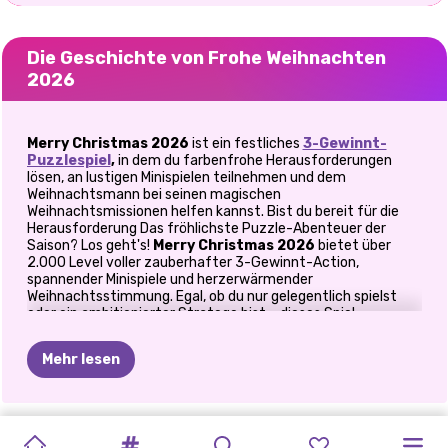
Die Geschichte von Frohe Weihnachten
2026
Merry Christmas 2026
ist ein festliches
3-Gewinnt-
Puzzlespiel
,
in dem du farbenfrohe Herausforderungen
lösen, an lustigen Minispielen teilnehmen und dem
Weihnachtsmann bei seinen magischen
Weihnachtsmissionen helfen kannst. Bist du bereit für die
Herausforderung Das fröhlichste Puzzle-Abenteuer der
Saison? Los geht's!
Merry Christmas 2026
bietet über
2.000 Level voller zauberhafter 3-Gewinnt-Action,
spannender Minispiele und herzerwärmender
Weihnachtsstimmung. Egal, ob du nur gelegentlich spielst
oder ein ambitionierter Stratege bist – dieses Spiel
verzaubert dich vom ersten Level an. Nachdem ich in der
Weihnachtszeit schon viel zu viel Zeit mit dem Zerkleinern
Mehr lesen
von Bonbons und dem Kombinieren von Edelsteinen
verbracht habe, war ich positiv überrascht, wie erfrischend
sich dieses Spiel anfühlt. Als ich zum ersten Mal in ein
Schneeballschlacht-Minispiel einstieg, merkte ich sofort,
ROBLOX
DOC
WEIHNACHTSS
WEIHNACHTSHAUSPUTZ
BFF
DIY
FASHION
KIKIS
PRINZESSIN
KARDASHIANS
GEFRORENE
MACH
dass es anders ist als alle 3-Gewinnt-Spiele, die ich bisher