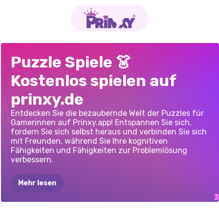
K-POP
PUZZLE
EINHÖRNER
UND
PRINZESSIN
Puzzle Spiele 👗
HUNTERS
DRACHEN-PUZZLE
PUZZLE-PORTRÄT
Kostenlos spielen auf
prinxy.de
Entdecken Sie die bezaubernde Welt der Puzzles für
Gamerinnen auf Prinxy.app! Entspannen Sie sich,
fordern Sie sich selbst heraus und verbinden Sie sich
mit Freunden, während Sie Ihre kognitiven
Fähigkeiten und Fähigkeiten zur Problemlösung
verbessern.
Mehr lesen