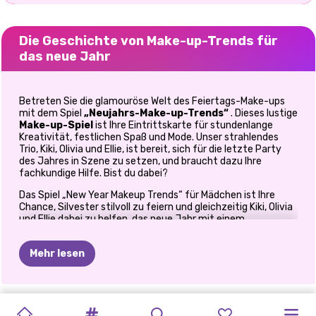
Die Geschichte von Make-up-Trends für
das neue Jahr
Betreten Sie die glamouröse Welt des Feiertags-Make-ups
mit dem Spiel
„Neujahrs-Make-up-Trends“
. Dieses lustige
Make-up-Spiel
ist Ihre Eintrittskarte für stundenlange
Kreativität, festlichen Spaß und Mode. Unser strahlendes
Trio, Kiki, Olivia und Ellie, ist bereit, sich für die letzte Party
des Jahres in Szene zu setzen, und braucht dazu Ihre
fachkundige Hilfe. Bist du dabei?
Das Spiel „New Year Makeup Trends“ für Mädchen ist Ihre
Chance, Silvester stilvoll zu feiern und gleichzeitig Kiki, Olivia
und Ellie dabei zu helfen, das neue Jahr mit einem
fantastischen Aussehen einzuläuten. Mit einzigartigen
Stilen, atemberaubenden Make-up-Optionen und Outfits
Mehr lesen
zum Sterben ist dieses Spiel genau das Highlight, das Sie
brauchen, um das Jahr ausklingen zu lassen! Ihre Fähigkeiten
können unseren Mädchen helfen, sich auf die glamouröseste
Art und Weise vom Alten zu verabschieden und das Neue zu
ARIANA-
PRINXY
KYLIE
MAGAZIN-
PRINZESSINNEN-
PRINZESSIN
BÖSEWICHT
BERÜHMTHEIT:
GANZJÄHRIGE
VILLAINS
begrüßen.
REISEHERAUSFORDERUNG
BLONDIES