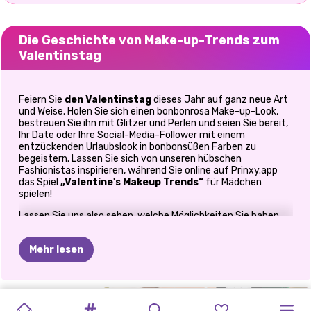
Die Geschichte von Make-up-Trends zum
Valentinstag
Feiern Sie
den Valentinstag
dieses Jahr auf ganz neue Art
und Weise. Holen Sie sich einen bonbonrosa Make-up-Look,
bestreuen Sie ihn mit Glitzer und Perlen und seien Sie bereit,
Ihr Date oder Ihre Social-Media-Follower mit einem
entzückenden Urlaubslook in bonbonsüßen Farben zu
begeistern. Lassen Sie sich von unseren hübschen
Fashionistas inspirieren, während Sie online auf Prinxy.app
das Spiel
„Valentine's Makeup Trends“
für Mädchen
spielen!
Lassen Sie uns also sehen, welche Möglichkeiten Sie haben.
Beginnen Sie mit diesem kostenlosen
Urlaubs-Make-up-
Spiel
und seien Sie bereit, drei einzigartige Make-up-Looks
Mehr lesen
zu entdecken, die an diesem
Valentinstag
für jede Menge
Wows sorgen werden. Egal, ob Sie diesen Tag mit Ihrer
Liebsten oder alleine mit unseren tollen Mädchen und ihren
coolen Make-up-Ideen feiern möchten, Sie werden das Beste
INSTAGIRLS-
PUZZLE
VALENTINSTAG
MAKE-UP-
HALLOWEEN-
HARLEY
daraus machen. Außerdem ist es eine weitere Chance für
HARLEY
CHINESISCHES
BFFS
MÄRCHEN
dich, mit deinen Make-up-Fähigkeiten zu beeindrucken, und