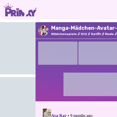
Manga-Mädchen-Avatar-Er
Mädchenspiele
Stil
Outfit
Mode