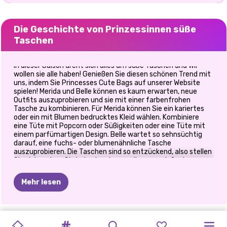
Die Geschichte von Prinzessinnen süße
Taschen
In dieser Saison dreht sich alles um süße Taschen und wir
wollen sie alle haben! Genießen Sie diesen schönen Trend mit
uns, indem Sie Princesses Cute Bags auf unserer Website
spielen! Merida und Belle können es kaum erwarten, neue
Outfits auszuprobieren und sie mit einer farbenfrohen
Tasche zu kombinieren. Für Merida können Sie ein kariertes
oder ein mit Blumen bedrucktes Kleid wählen. Kombiniere
eine Tüte mit Popcorn oder Süßigkeiten oder eine Tüte mit
einem parfümartigen Design. Belle wartet so sehnsüchtig
darauf, eine fuchs- oder blumenähnliche Tasche
auszuprobieren. Die Taschen sind so entzückend, also stellen
Sie sicher, dass Sie jede einzelne von ihnen genießen!
Wiederholen Sie das Spiel, um eine neue Prinzessin
freizuschalten, die mit Sicherheit zu Ihren Favoriten gehört.
Mehr lesen
Spielen Sie dieses frische neue Spiel Princesses Cute Bags
und helfen Sie den Disney-Mädchen, mit entzückenden
Taschen Trendsetter zu werden! Genießen Sie Ihre Zeit hier!
PRINZESSIN
PRINZESSINNEN
BABYPUPPEN-
DER
BLONDE
BESTER
DRESS-UP
BFF:
PRINZESSINNEN
PRINZESSINNEN-
BÖSEWICHTE
ELIZA
UND