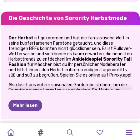
Die Geschichte von Sorority Herbstmode
Der Herbst
ist gekommen und hat die fantastische Welt in
seine kupferfarbenen Farbtöne getaucht, und diese
trendigen BFFs könnten nicht glücklicher sein. Es ist Pullover-
Wettersaison und sie können es kaum erwarten, die neuesten
Herbsttrends zu entdecken! Im
Ankleidespiel
Sorority Fall
Fashion
für Mädchen bist du ihr persönlicher Modeberater
und hilfst ihnen, den Herbst in ihren trendigen Lagenoutfits
süß und süß zu begrüßen. Spielen Sie es online auf Prinxy.app!
Also lasst uns in ihrer saisonalen Garderobe stöbern, um die
Favoriten dieses Herbstes zu entdecken. Oh, Mädels, ihr
werdet die Herbstmodetrends 2020 lieben! Es gibt viele
kuschelige Pullover in Nude- oder Grautönen, es gibt
Mehr lesen
Strickpullover in Erdtönen, Jeans, jede Menge Accessoires
zur Auswahl. Stöbern Sie durch all die coolen Lagen-Outfits in
diesem Online-
Prinzessinnenspiel
für Mädchen und
wählen Sie die Outfits aus, die Ihnen am besten gefallen, um
SILVESTER
BFFS
TIKTOK
SORORITY
THANKSGIVING-
VEILCHEN
GANZJÄHRIGE
ELLIE
ELLA
PRINZESSINNEN-
die Prinzessinnen Ariel, Merida und Cinderella in schöne
SCHWESTERN
ELLIES
Herbstoutfits zu kleiden. Als nächstes vervollständigen Sie
PARTY-
HERBST-
GLITZERFEST
GOLDENE
URBAN-
HERBSTMODE
IM
HERBST
FASHIONISTA:
MODEBLOGGERIN
RAINY
DAY
HERBST
SOMMER-
die ausgewählten Outfits mit neuen Frisuren und Schmuck