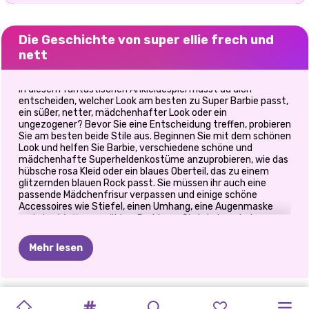
Die Geschichte von super ellie frech und
nett
In diesem fantastischen Ankleidespiel musst du dich
entscheiden, welcher Look am besten zu Super Barbie passt,
ein süßer, netter, mädchenhafter Look oder ein
ungezogener? Bevor Sie eine Entscheidung treffen, probieren
Sie am besten beide Stile aus. Beginnen Sie mit dem schönen
Look und helfen Sie Barbie, verschiedene schöne und
mädchenhafte Superheldenkostüme anzuprobieren, wie das
hübsche rosa Kleid oder ein blaues Oberteil, das zu einem
glitzernden blauen Rock passt. Sie müssen ihr auch eine
passende Mädchenfrisur verpassen und einige schöne
Accessoires wie Stiefel, einen Umhang, eine Augenmaske
und eine Waffe auswählen. Probieren Sie jetzt auch den
frechen Look aus. Wenn Sie sich immer noch nicht
entscheiden können, kombinieren Sie beide Stile. Sie haben
Mehr lesen
die Möglichkeit, die netten und frechen Outfits zu
kombinieren und Super Barbies neuen und einzigartigen
frechen und netten Look zu kreieren. Viel Spaß beim Spielen
dieses aufregenden neuen Super Barbie Naughty And Nice-
PRINZESSIN
PRINZESSINNEN
BABYPUPPEN-
DER
BLONDE
BESTER
DRESS-UP
BFF:
PRINZESSINNEN
PRINZESSINNEN-
BÖSEWICHTE
ELIZA
UND
Spiels, Mädels!