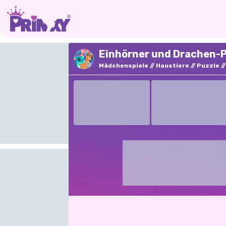
Einhörner und Drachen-Pu
Mädchenspiele
Haustiere
Puzzle