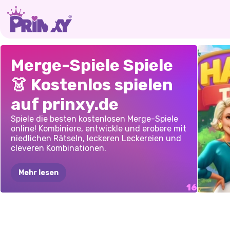
AVATAR
RUMI
HUNTRIX
SQUI
HALLOWEEN-
GACHA
LIFE:
MITT
Merge-Spiele Spiele
ZUSAMMENFÜHRUNG
WORLD
MERGE:
K-POP
EVOLU
FINDE
DEINE
NEUE
👗 Kostenlos spielen
DER
WEG
ZUR
HUNTERS
ALLE
LIEBE
ZUSA
auf prinxy.de
BÜHNE
CHAR
Spiele die besten kostenlosen Merge-Spiele
online! Kombiniere, entwickle und erobere mit
niedlichen Rätseln, leckeren Leckereien und
cleveren Kombinationen.
Mehr lesen
GLÜC
STAD