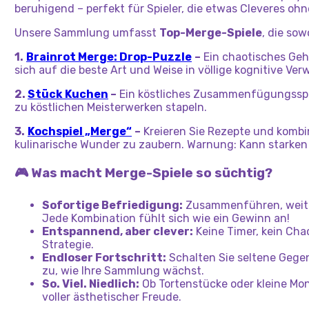
beruhigend – perfekt für Spieler, die etwas Cleveres oh
Unsere Sammlung umfasst
Top-Merge-Spiele
, die sow
1.
Brainrot Merge: Drop-Puzzle
–
Ein chaotisches Geh
sich auf die beste Art und Weise in völlige kognitive Ver
2.
Stück Kuchen
–
Ein köstliches Zusammenfügungsspie
zu köstlichen Meisterwerken stapeln.
3.
Kochspiel „Merge“
–
Kreieren Sie Rezepte und kombi
kulinarische Wunder zu zaubern. Warnung: Kann starken
🎮 Was macht Merge-Spiele so süchtig?
Sofortige Befriedigung:
Zusammenführen, weite
Jede Kombination fühlt sich wie ein Gewinn an!
Entspannend, aber clever:
Keine Timer, kein Cha
Strategie.
Endloser Fortschritt:
Schalten Sie seltene Gege
zu, wie Ihre Sammlung wächst.
So. Viel. Niedlich:
Ob Tortenstücke oder kleine Mon
voller ästhetischer Freude.