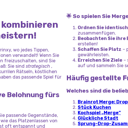
🌟 So spielen Sie Merg
, kombinieren
Ordnen Sie identisc
eistern!
zusammenfügen.
Beobachten Sie ihre
erstellen!
Schaffen Sie Platz
– 
rinxy, wo jedes Tippen,
gewährleisten.
ionen verwandelt! Wenn Sie
Erreichen Sie Ziele
– 
 freizuschalten, sind Sie
auf und sammeln Sie se
aß: Sie sind
strategisch
,
kurrilen Rätseln, köstlichen
Häufig gestellte 
aben das passende Spiel für
Welches sind die bel
ve Belohnung fürs
Brainrot Merge: Dro
Stück Kuchen
Kochspiel „Merge“
 Sie passende Gegenstände,
Glückliche Stadt
 wie das Platzenlassen von
Sprung-Drop-Zusa
ist oft entspannt und