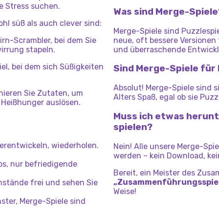
ne Stress suchen.
Was sind Merge-Spiele
ohl süß als auch clever sind:
Merge-Spiele sind Puzzlespi
irn-Scrambler, bei dem Sie
neue, oft bessere Versionen 
wirrung stapeln.
und überraschende Entwick
l, bei dem sich Süßigkeiten
Sind Merge-Spiele für
Absolut! Merge-Spiele sind s
nieren Sie Zutaten, um
Alters Spaß, egal ob sie Puz
 Heißhunger auslösen.
Muss ich etwas herunt
spielen?
rentwickeln, wiederholen.
Nein! Alle unsere Merge-Spie
werden – kein Download, kein
os, nur befriedigende
Bereit, ein Meister des Zu
„Zusammenführungsspie
nstände frei und sehen Sie
Weise!
ster, Merge-Spiele sind