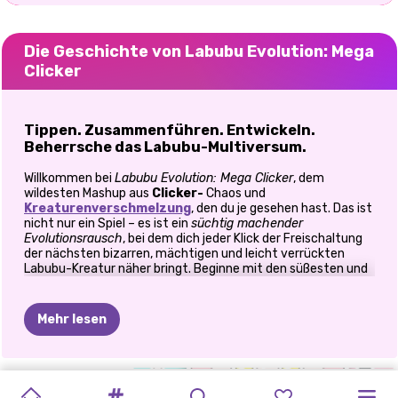
Die Geschichte von Labubu Evolution: Mega
Clicker
Tippen. Zusammenführen. Entwickeln.
Beherrsche das Labubu-Multiversum.
Willkommen bei
Labubu Evolution: Mega Clicker
, dem
wildesten Mashup aus
Clicker-
Chaos und
Kreaturenverschmelzung
, den du je gesehen hast. Das ist
nicht nur ein Spiel – es ist ein
süchtig machender
Evolutionsrausch
, bei dem dich jeder Klick der Freischaltung
der nächsten bizarren, mächtigen und leicht verrückten
Labubu-Kreatur näher bringt. Beginne mit den süßesten und
schrägsten Basischarakteren, füge Duplikate zusammen und
klettere die evolutionäre Nahrungskette hinauf. Je mehr du
klickst, desto schneller verdienst du. Je mehr du
Mehr lesen
verschmelzst, desto stärker werden deine Labubus. Das
ultimative Idle Game mit Mega-Mutanten-Twist.
🔁 Spielanleitung
LABUBU
BRAINROT
PIZZA
SCHNELL
GEEIGNET
LOL
MAMAS
HALLO
SUPER-
DORAHS