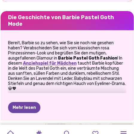
Die Geschichte von Barbie Pastel Goth
Mode
Bereit, Barbie so zu sehen, wie Sie sie noch nie gesehen
haben? Verabschieden Sie sich vom klassischen rosa
Prinzessinnen-Look und begrüßen Sie den mutigen,
ausgefallenen Glamour in
Barbie Pastel Goth Fashion
! In
diesem
Anziehspiel für Mädchen
taucht Barbie kopfüber
in die Welt des Pastel Goth ein, eine verträumte Mischung
aus sanften, süßen Farben und dunklem, rebellischem Stil.
Denken Sie an Lavendel mit Leder, Babyblau mit schwarzen
Stiefeln und genau dem richtigen Hauch von Eyeliner-Drama.
💀💖
So spielt man Barbie Pastel Goth
Fashion
Mehr lesen
🌈 Süß trifft gruselig: Eine Stilentwicklung
GOTISCHE
PASTELLFARBENES
ELLIE
BARBIECORE
MIT
ELLIE
ELLIE
ELLIE
ELLIE
ELLIE
FASHION-
Barbie bringt frischen Wind in ihre Outfits und braucht
dein