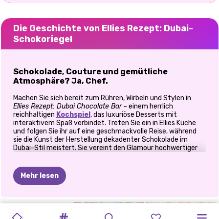
Die Geschichte von Ellies Rezept: Dubai-
Schokoriegel
Schokolade, Couture und gemütliche
Atmosphäre? Ja, Chef.
Machen Sie sich bereit zum Rühren, Wirbeln und Stylen in
Ellies Rezept: Dubai Chocolate Bar
– einem herrlich
reichhaltigen
Kochspiel
, das luxuriöse Desserts mit
interaktivem Spaß verbindet. Treten Sie ein in Ellies Küche
und folgen Sie ihr auf eine geschmackvolle Reise, während
sie die Kunst der Herstellung dekadenter Schokolade im
Dubai-Stil meistert. Sie vereint den Glamour hochwertiger
Süßigkeiten mit dem Komfort gemütlicher Kleidung. Was will
eine schokoladenliebende Fashionista mehr? In diesem
charmanten Anzieh- und Kochspiel begleiten Sie Ellie – eine
Mehr lesen
ehrgeizige junge Köchin – bei der Zubereitung einiger wirklich
üppiger Schokoladenleckereien. Dubai-Schokolade ist
bekannt für ihre seidige Textur und die köstlichen Füllungen
und kein gewöhnliches Dessert. Und Sie? Sie werden sie
COOKINGDOM:
DESSERT-
STÜCK
MAMAS
KOCHEN
IN
KITTYS
ZOO
BESTIES:
Schritt für Schritt von Grund auf zubereiten.