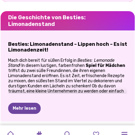
Die Geschichte von Besties:
Limonadenstand
Besties: Limonadenstand – Lippen hoch – Es ist
Limonadenzeit!
Mach dich bereit für süßen Erfolg in
Besties: Lemonade
Stand
! In diesem lustigen, farbenfrohen
Spiel für Mädchen
triffst du zwei süße Freundinnen, die ihren eigenen
Limonadenstand eröffnen. Es ist Zeit, erfrischende Rezepte
zu mixen, den süßesten Stand im Viertel zu dekorieren und
durstigen Kunden ein Lächeln zu schenken! Ob du davon
träumst, eine kleine Unternehmerin zu werden oder einfach
nur ein gutes Sommerspiel liebst – dieses Spiel steckt voller
Stil, Sonnenschein und süßer Zitrus-Vibes.
Mehr lesen
🧃 Mix It Up: Machen Sie die perfekte Limonade
Hilf den Mädchen zunächst, die reifsten Zitronen zu pflücken,
frische Zutaten zu besorgen und die perfekte Limonade zu
SILVESTER
OH
MEIN
BFFS
HÄSSLICHER
BFFS
TAG
DER
SCHWESTERN
BFFS
BESTIES:
ELIZAS
PRINZESSIN
BLONDE
mixen. Füge Zucker, Eiswürfel und Fruchtscheiben hinzu und