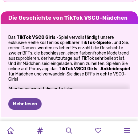
Die Geschichte von TikTok VSCO-Mädchen
Das
TikTok VSCO Girls
-Spiel vervollständigt unsere
exklusive Reihe kostenlos spielbarer
TikTok-Spiele
, und Sie,
meine Damen, werden es lieben! Es erzählt die Geschichte
zweier BFFs, die beschlossen, einen farbenfrohen Modetrend
auszuprobieren, der heutzutage auf TikTok sehr beliebt ist.
Und ihr Mädchen seid eingeladen, ihnen zu helfen. Spielen Sie
online auf Prinxy.app das
TikTok VSCO Girls-
Ankleidespiel
für Mädchen und verwandeln Sie diese BFFs in echte VSCO-
Girls!
Aber bevor wir mit dieser totalen
Transformationsherausforderung beginnen, lernen wir
unsere Mädchen kennen. Eine von ihnen ist die hinreißende
Mehr lesen
Arya. Sie ist im Herzen eine Rebellin, ein Fan von Rockmusik
und sie liebt Gothic-Mode. In ihrer Garderobe finden Sie
Kleidung in Schwarz, Leder und Metallic-Akzenten, aber für
ihre totale Verwandlung haben wir eine mädchenhafte
SILVESTER
OH
MEIN
BFFS
HÄSSLICHER
BFFS
TAG
DER
SCHWESTERN
BFFS
BESTIES:
ELIZAS
Mädchengarderobe vorbereitet, die von Nude-Tönen,
PRINZESSIN
BLONDE
Schwarz und Weiß beherrscht wird. Das zweite Mädchen ist
GLITZERFEST
GOTH
GOLDENE
PULLOVER-
WINTERFERIEN
UMARMUNG
SILVESTER
NIGHT
LIMONADENSTA
HIMMLISCHE
REGENBOGENMODE
MACHEN
Violet. Sie ist ein wunderschönes geekiges Mädchen, das