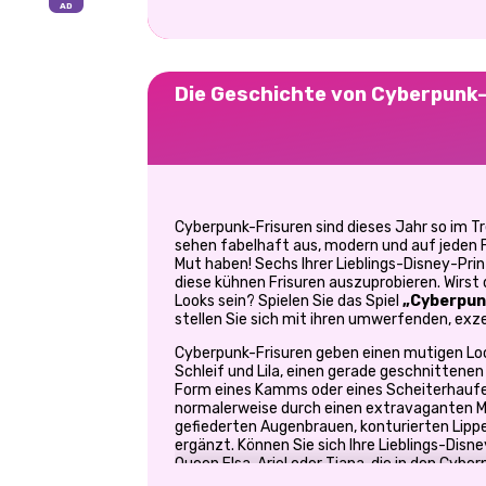
Die Geschichte von Cyberpunk
Cyberpunk-Frisuren sind dieses Jahr so im Tr
sehen fabelhaft aus, modern und auf jeden F
Mut haben! Sechs Ihrer Lieblings-Disney-Pr
diese kühnen Frisuren auszuprobieren. Wirst 
Looks sein? Spielen Sie das Spiel
„Cyberpun
stellen Sie sich mit ihren umwerfenden, exz
Cyberpunk-Frisuren geben einen mutigen Loo
Schleif und Lila, einen gerade geschnittene
Form eines Kamms oder eines Scheiterhaufen
normalerweise durch einen extravaganten Mo
gefiederten Augenbrauen, konturierten Lipp
ergänzt. Können Sie sich Ihre Lieblings-Disn
Queen Elsa, Ariel oder Tiana, die in den Cybe