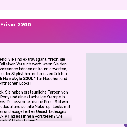
-Frisur 2200
end! Sie sind extravagant, frech, sie
all einen Versuch wert, wenn Sie den
inzessinnen können es kaum erwarten,
du der Stylist hinter ihren verrückten
k Hairstyle 2200“
für Mädchen und
entrischen Looks!
k. Sie haben erstaunliche Farben von
n Pony und eine stachelige Krempe in
s. Der asymmetrische Pixie-Stil wird
destil und schrille Make-up-Looks mit
en und ausgefeilten Gesichtsdesigns
ey-
Prinzessinnen
vorstellen?
wie
rpunk-Stil einsteigen?