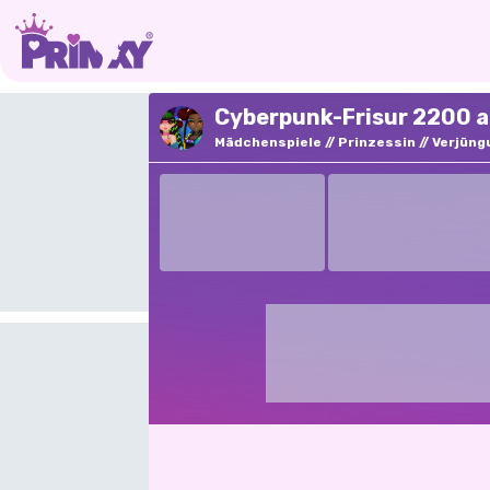
Cyberpunk-Frisur 2200 au
Mädchenspiele
Prinzessin
Verjüng