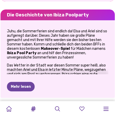
Die Geschichte von Ibiza Poolparty
Juhu, die Sommerferien sind endlich da! Elsa und Ariel sind so
aufgeregt darüber. Dieses Jahr haben sie große Pläne
gemacht und mit Ihrer Hilfe werden sie den bisher besten
Sommer haben. Komm und schließe dich den beiden BFFs in
diesem kostenlosen
Makeover-Spiel
für Mädchen namens
Ibiza Pool Party
an und hilf den Prinzessinnen,
unvergessliche Sommerferien zu haben!
Das Wetter in der Stadt war diesen Sommer super heiß, also
machten Ariel und Elsa in letzter Minute Pläne, wegzugehen
und sich am Pool zu entspannen. Ibiza schien eine gute
Option für ihren Urlaub zu sein, und hier sind Sie eingeladen,
sich den Mädchen für ein bisschen Sommerspaß
Mehr lesen
anzuschließen! In diesem Online-
Spiel zum Umstyling
haben Elsa und Ariel einige mädchenhafte
Sommeraktivitäten vorbereitet, die Sie lieben werden. Sind
Sie bereit, sich auf eine lustige Reise nach Ibiza zu begeben?
GLAMOUR
ERDBEERELLA
TIKTOK
SOMMERLICHE
MARINETTE
SUPERHELD
SOMMERFEST
SOMMERERINNERUNGEN
PRINZESSINNEN
BOHO
Dann legen Sie einfach los mit der
ANNIE
UND
Ibiza Pool Party
GANZJÄHRIGE
und
haben Sie gemeinsam mit Ihren Lieblings-Disney-
SOMMER-ZÖPF
#STRANDLEBEN
BLUMENTREND
ÄSTHETIK
WINTERURLAUB:
VIOLET
VON
ELIZA
SOMMERFEST
ELIZA
FASHIONISTA:
Prinzessinnen eine tolle Zeit!