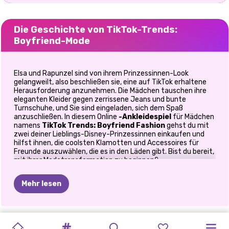
Die Geschichte von TikTok-Trends:
Boyfriend-Mode
Elsa und Rapunzel sind von ihrem Prinzessinnen-Look
gelangweilt, also beschließen sie, eine auf TikTok erhaltene
Herausforderung anzunehmen. Die Mädchen tauschen ihre
eleganten Kleider gegen zerrissene Jeans und bunte
Turnschuhe, und Sie sind eingeladen, sich dem Spaß
anzuschließen. In diesem Online
-Ankleidespiel
für Mädchen
namens
TikTok Trends: Boyfriend Fashion
gehst du mit
zwei deiner Lieblings-Disney-Prinzessinnen einkaufen und
hilfst ihnen, die coolsten Klamotten und Accessoires für
Freunde auszuwählen, die es in den Läden gibt. Bist du bereit,
mit ihrer Modetransformation zu beginnen?
Beim Boyfriend-Trend dreht sich alles um das Tragen von
Mehr lesen
Oversized-Klamotten, und manchmal geht es darum, Teile
aus der Garderobe Ihres Freundes dezent zu entfernen und
sie in Ihre coolen Alltagsoutfits aufzunehmen. Stellen Sie
sich lange Sweatshirts gepaart mit coolen Stiefeln vor, seine
SILVESTER
TIKTOK
TIKTOK
SOMMERLICHE
STOLZE
TIKTOK-
PRINZESSIN
PRINZESSIN
CHINESISCHES
PRINZESSINNEN
weißen Hemden, die sich in Sommerkleider verwandeln, die
PRINZESSIN
MEIN
Hoodies Ihres Jungen gepaart mit Ihren Lieblingsleggings und