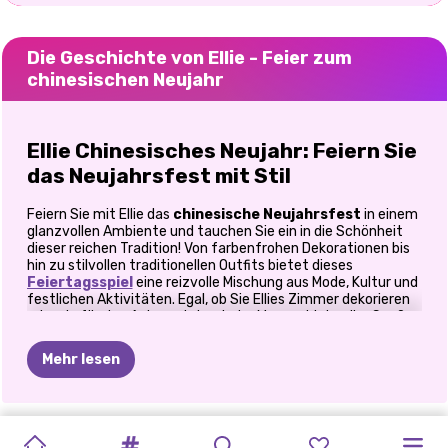
Die Geschichte von Ellie - Feier zum
chinesischen Neujahr
Ellie Chinesisches Neujahr: Feiern Sie
das Neujahrsfest mit Stil
Feiern Sie mit Ellie das
chinesische Neujahrsfest
in einem
glanzvollen Ambiente und tauchen Sie ein in die Schönheit
dieser reichen Tradition! Von farbenfrohen Dekorationen bis
hin zu stilvollen traditionellen Outfits bietet dieses
Feiertagsspiel
eine reizvolle Mischung aus Mode, Kultur und
festlichen Aktivitäten. Egal, ob Sie Ellies Zimmer dekorieren
oder sie für den Anlass stylen, jeder Moment ist voller Spaß
und Kreativität. Machen Sie sich bereit, das chinesische
Neujahrsfest mit einem Hauch von Eleganz und Flair
Mehr lesen
einzuläuten!
Tauchen Sie ein in die festliche
PROMI-
WINTERPUZZLE
MEINE
Stimmung
SILVESTER-
WINTER
WINTERFEE
WEICHE
K-POP
CHINESISCHES
VILLAINS
SCHWESTERN
SCHWESTERN