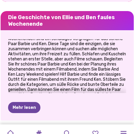
Die Geschichte von Ellie und Ben faules
Wochenende
Wochenenden sind ein schuldiges Vergnügen für das schöne
Paar Barbie und Ken. Diese Tage sind die einzigen, die sie
zusammen verbringen können und suchen alle möglichen
Aktivitäten, um ihre Freizeit zu füllen. Schlafen und Kuscheln
stehen an erster Stelle, aber auch Filme schauen. Begleiten
Sie Ihr schönes Paar Barbie und Ken bei der Planung ihres
Wochenendes mit einem Filmabend, indem Sie Barbie And
Ken Lazy Weekend spielen! Hilf Barbie und finde ein lässiges
Outfit für einen Filmabend mit ihrem Freund Ken. Stöbern Sie
durch die Kategorien, um süße Röcke und bunte Oberteile zu
genießen. Dann können Sie einen Film für das süßeste Paar
auswählen. Bereiten Sie auch ihre Snacks und Getränke vor,
damit sie sich bei ihrem entzückenden Filmabend wohl
fühlen. Wählen Sie Eis, Popcorn und kleine Dekorationen für
Mehr lesen
ihren Kaffeetisch. Genießen Sie Ihre Zeit hier auf unserer
süßen Website!
EISIGE
BETRÜGT
FOTOGRAMM-
GOLDIE
PRINZESSINNEN
PROMI-
ELLIE
UND
PRINZESSIN
ELLIE
UND
ELLIE
UND