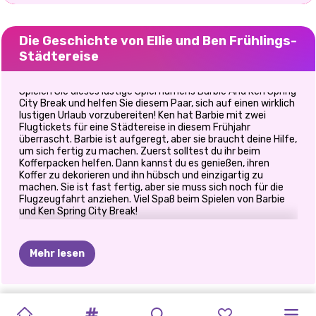
Die Geschichte von Ellie und Ben Frühlings-
Städtereise
Spielen Sie dieses lustige Spiel namens Barbie And Ken Spring
City Break und helfen Sie diesem Paar, sich auf einen wirklich
lustigen Urlaub vorzubereiten! Ken hat Barbie mit zwei
Flugtickets für eine Städtereise in diesem Frühjahr
überrascht. Barbie ist aufgeregt, aber sie braucht deine Hilfe,
um sich fertig zu machen. Zuerst solltest du ihr beim
Kofferpacken helfen. Dann kannst du es genießen, ihren
Koffer zu dekorieren und ihn hübsch und einzigartig zu
machen. Sie ist fast fertig, aber sie muss sich noch für die
Flugzeugfahrt anziehen. Viel Spaß beim Spielen von Barbie
und Ken Spring City Break!
Mehr lesen
EISIGE
BETRÜGT
FOTOGRAMM-
GOLDIE
PRINZESSINNEN
PROMI-
ELLIE
UND
PRINZESSIN
ELLIE
UND
ELLIE
UND