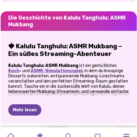
Die Geschichte von Kalulu Tanghulu: ASMR
Mukbang
🍓 Kalulu Tanghulu: ASMR Mukbang –
Ein süßes Streaming-Abenteuer
Kalulu Tanghulu: ASMR Mukbang
ist ein gemütliches
Koch
-
und
ASMR-Simulationsspiel
,
in dem du knusprige
Desserts zubereiten, entspannende Mukbang-Livestreams
veranstalten und den perfekten Streaming-Raum gestalten
kannst. Tauche ein in die zuckersüße Welt von Kalulu, deiner
liebenswerten Mukbang-Streamerin, und verwandle einfache
Leckereien in virale Sensationen, die deine Zuschauer fesseln
werden.
Mehr lesen
🎥 Lernen Sie Kalulu kennen, Ihren
Mukbang-Star
TINY
KOCHIMPERIUM
EISMASCHINE
ASMR-
KOCHSPIEL
HASELNUSS-
HASELNUSS-
KOCHEN
IN
In diesem Spiel für Mädchen kannst du Kalulu auf ihrem Weg