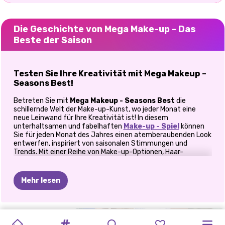
Die Geschichte von Mega Make-up - Das
Beste der Saison
Testen Sie Ihre Kreativität mit Mega Makeup –
Seasons Best!
Betreten Sie mit
Mega Makeup - Seasons Best
die
schillernde Welt der Make-up-Kunst, wo jeder Monat eine
neue Leinwand für Ihre Kreativität ist! In diesem
unterhaltsamen und fabelhaften
Make-up - Spiel
können
Sie für jeden Monat des Jahres einen atemberaubenden Look
entwerfen, inspiriert von saisonalen Stimmungen und
Trends. Mit einer Reihe von Make-up-Optionen, Haar-
Accessoires und Schmuck bietet Ihnen dieses Spiel endlose
Möglichkeiten, atemberaubende Beauty-Looks zu kreieren.
Mehr lesen
So spielt man Mega Makeup – Seasons Best
Wählen Sie zwischen zwei spannenden Modi: Pro-
Modus vs. Freestyle-Modus
STILIKONEN:
SILVESTER-
MAKE-UP-
TIKTOK-
MONSTERELLA-
BACK
2
SKINFLUENCER
MERMAIDCORE
INSTA-
KYLIE
EXTREMES