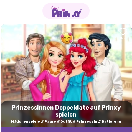
Prinzessinnen Doppeldate auf Prinxy
spielen
Mädchenspiele
Paare
Outfit
Prinzessin
Datierung