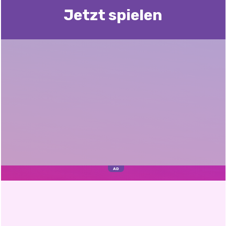
Jetzt spielen