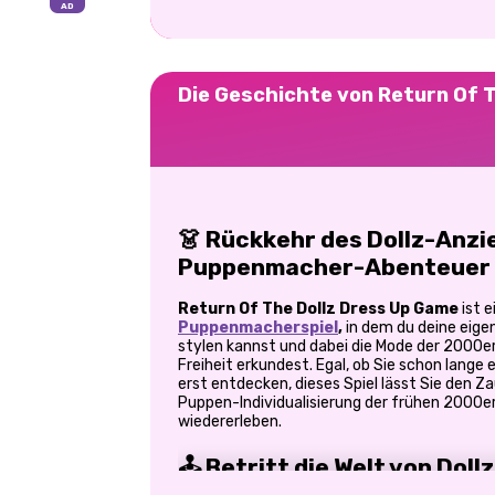
Die Geschichte von Return Of T
👗 Rückkehr des Dollz-Anzie
Puppenmacher-Abenteuer
Return Of The Dollz Dress Up Game
ist e
Puppenmacherspiel
,
in dem du deine eige
stylen kannst und dabei die Mode der 2000er 
Freiheit erkundest. Egal, ob Sie schon lange e
erst entdecken, dieses Spiel lässt Sie den 
Puppen-Individualisierung der frühen 2000er
wiedererleben.
🕹️ Betritt die Welt von Dollz