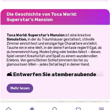
Die Geschichte von Toca World:
Superstar's Mansion
Toca World: Superstar's Mansion
ist eine kreative
Simulation,
in der du Traumhäuser gestaltest, stilvolle
Zimmer einrichtest und einzigartige Charaktere erstellst.
Tauche ein in eine Welt, in der deine Fantasie regiert! Egal, ob
du Inneneinrichtung, Modestyling oder beides liebst – dieses
Spiel vereint Kreativität und Spaß zu einem wundervollen
Erlebnis. Von gemütlichen Schlafzimmern bis hin zu
glamourösen Villen – jedes Detail liegt in deiner Hand.
🛋️ Entwerfen Sie atemberaubende
Traumhäuser
Mehr lesen
Mach dich bereit,
8 einzigartige Häuser
zu bauen und zu
dekorieren, die jeweils auf eine andere Persönlichkeit
zugeschnitten sind.
AVATAR
MEGA
TOCA
AVATAR
LABUBU
&
TOCA
AVATAR
TB-WELT
MEIN
MANGA-
SUPERHELDIN-
Gestalten Sie stilvolle Küchen mit modernen Geräten