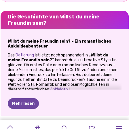
Die Geschichte von Willst du meine
Freundin sein?
Willst du meine Freundin sein? – Ein romantisches
Ankleideabenteuer
Das
Datierung
ist jetzt noch spannender! In
„Willst du
meine Freundin sein?“
kannst du als ultimative Stylistin
glänzen. Ob erstes Date oder romantisches Rendezvous –
deine Mission ist es, das perfekte Outfit zu finden und einen
bleibenden Eindruck zu hinterlassen. Bist du bereit, deiner
Figur zu helfen, ihr Date zu beeindrucken? Tauche ein in die
Welt voller Stil, Romantik und endloser Möglichkeiten in
diesem fantastischen
Ankleiden
!
Die richtige Kleidung für das Date Ihres Lebens
Mehr lesen
Die Wahl des richtigen Outfits kann über Erfolg oder
Misserfolg eines Dates entscheiden, und bei diesem Spiel
steht viel auf dem Spiel! Entdecke eine Garderobe voller:
TIKTOK-
ELSA
UND
WAS
ICH
KARDASHIANS
HALLOWEEN
PRINZESSINNEN
POLYNESISCHE
PRINZESSINNEN
E-GIRL
PRINZESSINNEN-
HÖHLE
ZURÜCK
IN
Stilvolle Kleider: Von koketten Blumenmustern bis hin zu