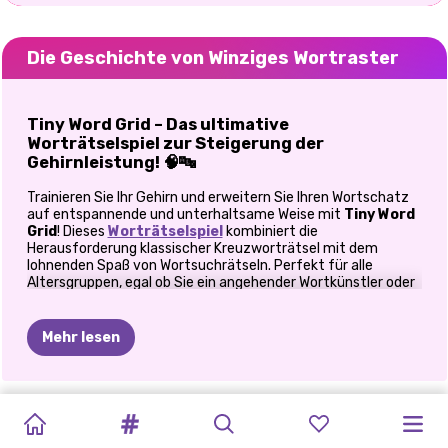
Die Geschichte von Winziges Wortraster
Tiny Word Grid – Das ultimative
Worträtselspiel zur Steigerung der
Gehirnleistung! 🧠🔤
Trainieren Sie Ihr Gehirn und erweitern Sie Ihren Wortschatz
auf entspannende und unterhaltsame Weise mit
Tiny Word
Grid
! Dieses
Worträtselspiel
kombiniert die
Herausforderung klassischer Kreuzworträtsel mit dem
lohnenden Spaß von Wortsuchrätseln. Perfekt für alle
Altersgruppen, egal ob Sie ein angehender Wortkünstler oder
ein Kreuzworträtsel-Champion sind – Tiny Word Grid
unterhält Sie und regt Ihr Denken an.
Mehr lesen
🧩 Tauchen Sie ein in den süchtig machenden
Worträtsel-Spaß
In
Tiny Word Grid
ist Ihr Ziel einfach: Füllen Sie jedes
ZIMMER
SCHNELL
TRAUMZIMMER:
GEEIGNET
SWEETSU-
BÜROFLUCHT
WINTERPUZZLE
LOL
HALLO
Kreuzworträtselgitter mit den vorgegebenen Buchstaben
KACHELPUZZLE
AUFRÄUMEN:
TIPPEN
ANORDNUNG
BIS
HEUTE
aus. Klingt einfach? Lassen Sie sich nicht täuschen! Mit
ÜBERRASCHUNG
MELLO