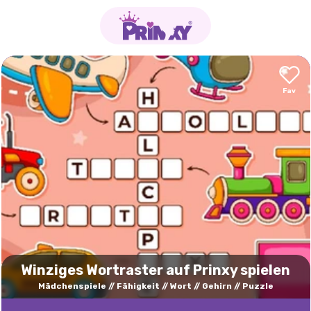
Winziges Wortraster auf Prinxy spielen
Mädchenspiele
Fähigkeit
Wort
Gehirn
Puzzle