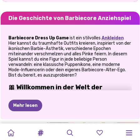
Die Geschichte von Barbiecore Anziehspiel
Barbiecore Dress Up Game
ist ein stilvolles
Ankleiden
Hier kannst du traumhafte Outfits kreieren, inspiriert von der
ikonischen Barbie-Ästhetik, verschiedene Epochen
miteinander verschmelzen und alles Pinke feiern. In diesem
Spiel kannst du eine Figur in jede beliebige Person
verwandeln: eine klassische Puppenikone, eine moderne
Mode-Influencerin oder dein eigenes Barbiecore-Alter-Ego.
Bist du bereit, es auszuprobieren?
🎀 Willkommen in der Welt der
Barbiecore-Mode
Mehr lesen
In diesem Online-Anziehspiel für Mädchen kannst du dich
ganz dem Spaß am Stylen hingeben – ohne Regeln und Druck.
Barbiecore Dress Up Game dreht sich um Kreativität, Farben
und Selbstbewusstsein. Vom ersten Moment an, in dem du
BARBIE
ROBLOX
IM
BARBIES
BARBIECORE
ELLIE
ELLIE
-
ELLIE
ELLIE
ELLIE
FASHION-
mit dem Stylen beginnst, fühlst du dich, als würdest du einen
riesigen Puppenkleiderschrank voller Modegeschichte öffnen.
SHOWDOWN:
PASTEL
BARBIE-
MET
STECKT
LEBEN
IM
BOYFRIEND
MULTIVERSUM
MODEPOLIZEI
Mir persönlich hat besonders gefallen, wie einfach man