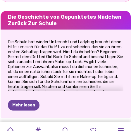
Die Geschichte von Gepunktetes Mädchen
Zurück Zur Schule
Die Schule hat wieder Unterricht und Ladybug braucht deine
Hilfe, um sich für das Outfit zu entscheiden, das sie an ihrem
ersten Schultag tragen wird. Wirst du ihr helfen? Beginnen
Sie mit dem Dotted Girl Back To School und beschäftigen Sie
sich zunächst mit ihrem Make-up-Look. Es gibt viele
Optionen zur Auswahl, also musst du dich nur entscheiden,
ob du einen natürlichen Look für sie möchtest oder lieber
einen auffälligen. Sobald Sie mit ihrem Make-up fertig sind,
können Sie sich für die Schuluniform entscheiden, die sie
heute tragen soll. Mischen und kombinieren Sie Ihr
Lieblingsoberteil mit einem schönen Lagenrock und einer
Jeans und stellen Sie ein umwerfendes Schuloutfit
zusammen, mit dem Sie sie anziehen können. Als nächstes
Mehr lesen
statten Sie ihren Look mit Schuhen, Schmuck und einer
trendigen Schultasche aus und vergessen Sie nicht, auch
ihre Haare zu stylen. Viel Spaß beim Spielen von Dotted Girl
Dress Up Games online auf Prinxy.app!
ELSA
UND
PRINZESSIN
GEPUNKTETES
ELLIE
UND
SCHURKEN
ELIZA
UND
MANGA-
PRINZESSINNEN
CUTEZEES
PRINZESSIN
SUPERHELD
PRINZESSINNEN