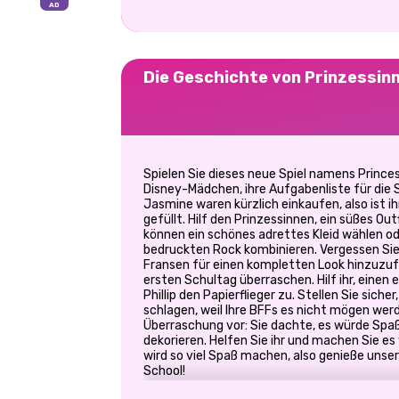
Die Geschichte von Prinzessin
Spielen Sie dieses neue Spiel namens Princes
Disney-Mädchen, ihre Aufgabenliste für die 
Jasmine waren kürzlich einkaufen, also ist i
gefüllt. Hilf den Prinzessinnen, ein süßes Ou
können ein schönes adrettes Kleid wählen od
bedruckten Rock kombinieren. Vergessen Sie 
Fransen für einen kompletten Look hinzuzufü
ersten Schultag überraschen. Hilf ihr, einen 
Phillip den Papierflieger zu. Stellen Sie sich
schlagen, weil Ihre BFFs es nicht mögen wer
Überraschung vor: Sie dachte, es würde Spa
dekorieren. Helfen Sie ihr und machen Sie es
wird so viel Spaß machen, also genieße unser
School!