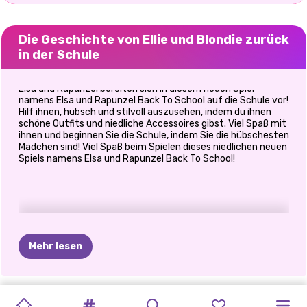
Die Geschichte von Ellie und Blondie zurück
in der Schule
Elsa und Rapunzel bereiten sich in diesem neuen Spiel
namens Elsa und Rapunzel Back To School auf die Schule vor!
Hilf ihnen, hübsch und stilvoll auszusehen, indem du ihnen
schöne Outfits und niedliche Accessoires gibst. Viel Spaß mit
ihnen und beginnen Sie die Schule, indem Sie die hübschesten
Mädchen sind! Viel Spaß beim Spielen dieses niedlichen neuen
Spiels namens Elsa und Rapunzel Back To School!
Mehr lesen
ELSA
UND
PRINZESSIN
GEPUNKTETES
ELLIE
UND
SCHURKEN
ELIZA
UND
MANGA-
PRINZESSINNEN
CUTEZEES
PRINZESSIN
SUPERHELD
PRINZESSINNEN