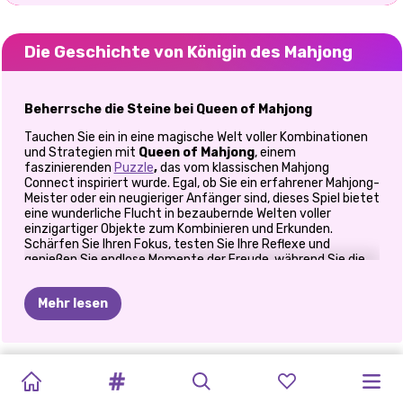
Die Geschichte von Königin des Mahjong
Beherrsche die Steine bei Queen of Mahjong
Tauchen Sie ein in eine magische Welt voller Kombinationen
und Strategien mit
Queen of Mahjong
, einem
faszinierenden
Puzzle
,
das vom klassischen Mahjong
Connect inspiriert wurde. Egal, ob Sie ein erfahrener Mahjong-
Meister oder ein neugieriger Anfänger sind, dieses Spiel bietet
eine wunderliche Flucht in bezaubernde Welten voller
einzigartiger Objekte zum Kombinieren und Erkunden.
Schärfen Sie Ihren Fokus, testen Sie Ihre Reflexe und
genießen Sie endlose Momente der Freude, während Sie die
Welt der Spielsteine erobern!
Eine magische Mahjong-Reise
Mehr lesen
Tauchen Sie ein in mehrere bezaubernde Welten, jede voller
faszinierender Objekte, die darauf warten, gepaart zu
werden. Von glitzernden Schätzen bis hin zu mysteriösen
WINTERPUZZLE
DIE
GEPUNKTETES
MODEREPARATUR
BLACK
LOL
VAMPIR-
ABSCHLUSSBALL-
ZURÜCK
HALLO
EINHÖRNER
PRINZESSIN
Artefakten nimmt Sie
Queen of Mahjong
mit auf eine
ROULETTE-
VERKLEIDUNG
Reise durch wunderschöne und dynamische Levels, in denen
WERKSTATT
MÄDCHEN
FRIDAY
–
ÜBERRASCHUN
ZUR
MELLO
UND
PUZZLE-