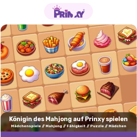
Königin des Mahjong auf Prinxy spielen
Mädchenspiele
Mahjong
Fähigkeit
Puzzle
Mädchen