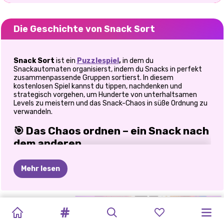
Die Geschichte von Snack Sort
Snack Sort
ist ein
Puzzlespiel
,
in dem du
Snackautomaten organisierst, indem du Snacks in perfekt
zusammenpassende Gruppen sortierst. In diesem
kostenlosen Spiel kannst du tippen, nachdenken und
strategisch vorgehen, um Hunderte von unterhaltsamen
Levels zu meistern und das Snack-Chaos in süße Ordnung zu
verwandeln.
🎯 Das Chaos ordnen – ein Snack nach
dem anderen
Betritt eine Welt voller bunter Snackautomaten, die bis zum
Mehr lesen
Rand mit allerlei Leckereien gefüllt sind. Deine Mission ist
simpel, aber unglaublich fesselnd: Sortiere die Snacks
zwischen den Regalen, bis jeder Automat nur noch
zusammenpassende Artikel enthält. Anfangs wirken die
CAPYBARA
GARNFIEBER!
SCHLANGE
HALLOWEEN-
SPRUNG-DROP-
BLOCK
ZIEMLICH
GLÜCKLICHE
EINHÖRNER
PRINZESSIN
Rätsel einfach und entspannend. Aber glaub mir, nach ein
paar Levels musste ich immer wieder pausieren, meine Züge
ZUSAMMENFÜHRUNG
ZUSAMMENFÜHRUNG
WEIHNACHTSFUSION
ENTWIRR
2048
BLAST
ORDENTLICH
STADT
UND
PUZZLE-
planen und diesen
„Aha!“
-Moment erleben, wenn der letzte