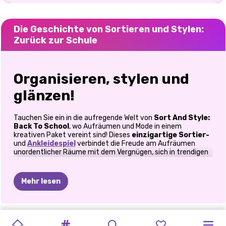
Die Geschichte von Sortieren und Stylen:
Zurück zur Schule
Organisieren, stylen und
glänzen!
Tauchen Sie ein in die aufregende Welt von
Sort And Style:
Back To School
, wo Aufräumen und Mode in einem
kreativen Paket vereint sind! Dieses
einzigartige Sortier-
und
Ankleidespiel
verbindet die Freude am Aufräumen
unordentlicher Räume mit dem Vergnügen, sich in trendigen
Schuloutfits zu kleiden. Mit 9 Sortiereinheiten und 1
Ankleideeinheit erhalten Sie das Beste aus beiden Welten:
Verbessern Sie Ihre Organisationsfähigkeiten und zeigen Sie
Mehr lesen
Ihren persönlichen Stil.
🧹 Organisieren Sie alles wie ein Profi
MEINE
SCHULLIEBESGESCHICHTE
DREIFACHE
ASMR-
ZIEMLICH
BESTE
HIGHSCHOOL
BACK
2
MITTLERE
OLLIE
ZURÜCK
IN
BACK
TO
Unordnung ist kein Problem für dich! Jede Einheit stellt dich