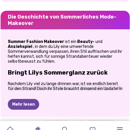
Die Geschichte von Sommerliches Mode-
Makeover
Summer Fashion Makeover
ist ein
Beauty-
und
Anziehspiel
, in dem du Lily eine umwerfende
Sommerverwandlung verpassen, ihren Stil auffrischen und ihr
helfen kannst, sich für sonnige Strandabenteuer wieder
selbstbewusst zu fühlen.
Bringt Lilys Sommerglanz zurück
Nachdem Lily viel zu lange drinnen war, ist sie endlich bereit
für den Strand! Doch ihr Style braucht dringend ein Update! In
„Summer Fashion Makeover“
verwandelst du sie von
müde und zerzaust in strahlend und fabelhaft – mit
entspannenden Beauty-Behandlungen, trendigen Outfits
Mehr lesen
und frischer Sommermode. Wenn du Makeover-Spiele liebst,
die Beauty, Mode und Kreativität vereinen, bietet dir dieses
sonnige Abenteuer genau die richtige Wohlfühl-Stimmung.
Von der Hautpflege bis hin zu stylischer Strandkleidung –
BARBEE
REICHES
LABUBU
ASMR
MARIENKÄFER-
BACK
2
SKINFLUENCER
EXTREMES
PRINZESSIN
QUEENS
BÖSEWICHT
jeder Schritt von Lilys Verwandlung fühlt sich lohnend und