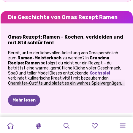
Die Geschichte von Omas Rezept Ramen
Omas Rezept: Ramen – Kochen, verkleiden und
mit Stil schlürfen!
Bereit, unter der liebevollen Anleitung von Oma persönlich
zum
Ramen-Meisterkoch
zu werden? In
Grandma
Recipe: Ramen
befolgst du nicht nur ein Rezept – du
betrittst eine warme, gemütliche Küche voller Geschmack,
Spaß und toller Mode! Dieses entzückende
Kochspiel
verbindet kulinarische Kreativität mit bezaubernden
Charakter-Outfits und bietet so ein wahres Spielvergnügen.
Von der Zubereitung frischer Zutaten bis zum Styling deines
Koch-Outfits bietet dieses Spiel das ultimative Wohlfühl-
Essenserlebnis – ganz ohne Aufräumen!
Mehr lesen
Treten Sie ein in Omas Küche
Oma weiß es am besten – und heute verrät sie ihr
geheimes
STÜCK
BUBBLE
KOCHSPIEL
MAMAS
TIKTOK-
HASELNUSS-
HASELNUSS-
KOCHEN
IN
SCHWARZWÄLD
MILCHSHAKE-
BESTIES:
SUPER-
Ramen-Rezept
!
Deine Aufgabe? Folge ihrer Schritt-für-
TRENDS:
CAFÉ
SÜSSIGKEITEN-C
Schritt-Anleitung und zaubere eine dampfend heiße
KUCHEN
TEA:
„MERGE“
TAGEBUCH:
UND
UND
DER
KUCHENBÄCKE
LIMONADENSTAND